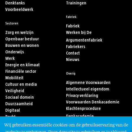
Denktanks
Trainingen
Voorbeeldwerk
Fabriek
Sectoren
Fabriek
Zorg en welzijn
Werken bij De
Openbaar bestuur
Argumentenfabriek
Bouwen en wonen
Fabriekers
Onderwijs
Contact
Werk
Nieuws
Energie en klimaat
Financiële sector
Overig
Mobiliteit
Algemene Voorwaarden
Cultuur en media
Intellectueel eigendom
Veiligheid
Privacy verklaring
Sociaal domein
Voorwaarden Denkacademie
Duurzaamheid
Klachtenprocedure
Digitaal
Denkacademie
Recht
Sport
Wij gebruiken essentiële cookies om de gebruikservaring van de
Asiel en migratie
Volg ons
website te verbeteren. Door deze site te gebruiken ga je akkoord