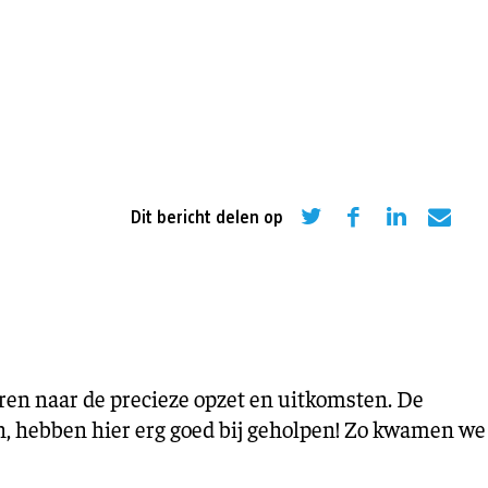
eling
Asiel en migratie
Digitaal
Sport
Dit bericht delen op
en naar de precieze opzet en uitkomsten. De
, hebben hier erg goed bij geholpen! Zo kwamen we