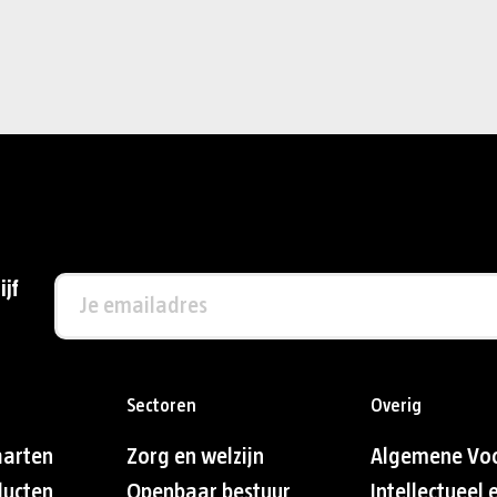
ijf
Sectoren
Overig
aarten
Zorg en welzijn
Algemene Vo
ducten
Openbaar bestuur
Intellectueel