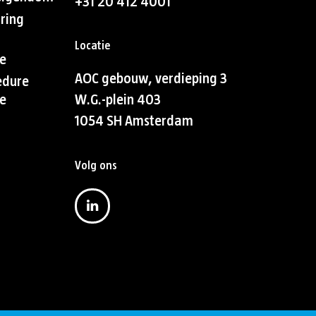
+31 20 412 4001
aring
Locatie
e
AOC gebouw, verdieping 3
edure
e
W.G.-plein 403
1054 SH Amsterdam
Volg ons