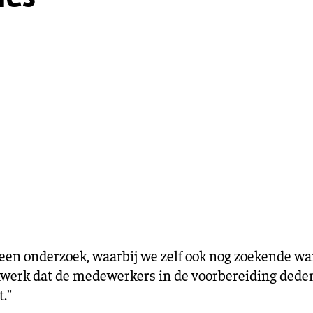
Training en ontwikk
Mobiliteit
Bouwen en
wonen
Financiële sector
n onderzoek, waarbij we zelf ook nog zoekende war
erk dat de medewerkers in de voorbereiding deden
.”