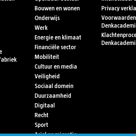
Bouwen en wonen
Privacy verkl
Voorwaarden
Onderwijs
Denkacademi
Werk
Klachtenproc
Energie en klimaat
Denkacademi
Financiële sector
e
Mobiliteit
abriek
Cultuur en media
Veiligheid
Sociaal domein
Duurzaamheid
Digitaal
Recht
Sport
Asiel en migratie