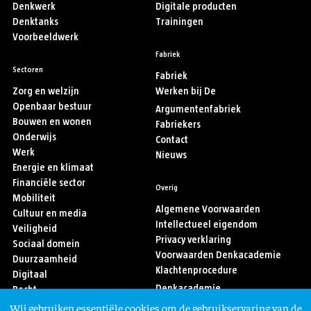
Denkwerk
Digitale producten
Denktanks
Trainingen
Voorbeeldwerk
Fabriek
Sectoren
Fabriek
Zorg en welzijn
Werken bij De
Openbaar bestuur
Argumentenfabriek
Bouwen en wonen
Fabriekers
Onderwijs
Contact
Werk
Nieuws
Energie en klimaat
Financiële sector
Overig
Mobiliteit
Algemene Voorwaarden
Cultuur en media
Intellectueel eigendom
Veiligheid
Privacy verklaring
Sociaal domein
Voorwaarden Denkacademie
Duurzaamheid
Klachtenprocedure
Digitaal
Denkacademie
Recht
Sport
Wij gebruiken essentiële cookies om de gebruikservaring van de