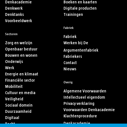
Denkacademie
Boeken en kaarten
Denkwerk
Digitale producten
Denktanks
Trainingen
Voorbeeldwerk
Fabriek
Sectoren
Fabriek
Zorg en welzijn
Werken bij De
Openbaar bestuur
Argumentenfabriek
Bouwen en wonen
Fabriekers
Onderwijs
Contact
Werk
Nieuws
Energie en klimaat
Financiële sector
Overig
Mobiliteit
Algemene Voorwaarden
Cultuur en media
Intellectueel eigendom
Veiligheid
Privacy verklaring
Sociaal domein
Voorwaarden Denkacademie
Duurzaamheid
Klachtenprocedure
Digitaal
Denkacademie
Recht