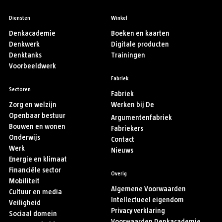
Diensten
Winkel
Denkacademie
Boeken en kaarten
Denkwerk
Digitale producten
Denktanks
Trainingen
Voorbeeldwerk
Fabriek
Sectoren
Fabriek
Zorg en welzijn
Werken bij De
Openbaar bestuur
Argumentenfabriek
Bouwen en wonen
Fabriekers
Onderwijs
Contact
Werk
Nieuws
Energie en klimaat
Financiële sector
Overig
Mobiliteit
Algemene Voorwaarden
Cultuur en media
Intellectueel eigendom
Veiligheid
Privacy verklaring
Sociaal domein
Voorwaarden Denkacademie