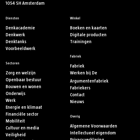
1054 SH Amsterdam
Diensten
Winkel
Denkacademie
Boeken en kaarten
Denkwerk
Digitale producten
Denktanks
Trainingen
Voorbeeldwerk
Fabriek
Sectoren
Fabriek
Zorg en welzijn
Werken bij De
Openbaar bestuur
Argumentenfabriek
Bouwen en wonen
Fabriekers
Onderwijs
Contact
Werk
Nieuws
Energie en klimaat
Financiële sector
Overig
Mobiliteit
Algemene Voorwaarden
Cultuur en media
Intellectueel eigendom
Veiligheid
Privacy verklaring