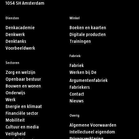
1054 SH Amsterdam
Diensten
Winkel
Denkacademie
Boeken en kaarten
Denkwerk
Digitale producten
Denktanks
Trainingen
Voorbeeldwerk
Fabriek
Sectoren
Fabriek
Zorg en welzijn
Werken bij De
Openbaar bestuur
Argumentenfabriek
Bouwen en wonen
Fabriekers
Onderwijs
Contact
Werk
Nieuws
Energie en klimaat
Financiële sector
Overig
Mobiliteit
Algemene Voorwaarden
Cultuur en media
Intellectueel eigendom
Veiligheid
Privacy verklaring