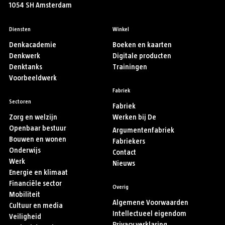
1054 SH Amsterdam
Diensten
Winkel
Denkacademie
Boeken en kaarten
Denkwerk
Digitale producten
Denktanks
Trainingen
Voorbeeldwerk
Fabriek
Sectoren
Fabriek
Zorg en welzijn
Werken bij De
Openbaar bestuur
Argumentenfabriek
Bouwen en wonen
Fabriekers
Onderwijs
Contact
Werk
Nieuws
Energie en klimaat
Financiële sector
Overig
Mobiliteit
Algemene Voorwaarden
Cultuur en media
Intellectueel eigendom
Veiligheid
Privacy verklaring