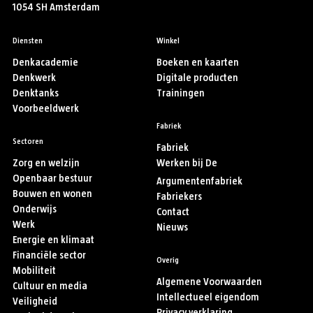
1054 SH Amsterdam
Diensten
Winkel
Denkacademie
Boeken en kaarten
Denkwerk
Digitale producten
Denktanks
Trainingen
Voorbeeldwerk
Fabriek
Sectoren
Fabriek
Zorg en welzijn
Werken bij De
Openbaar bestuur
Argumentenfabriek
Bouwen en wonen
Fabriekers
Onderwijs
Contact
Werk
Nieuws
Energie en klimaat
Financiële sector
Overig
Mobiliteit
Algemene Voorwaarden
Cultuur en media
Intellectueel eigendom
Veiligheid
Privacy verklaring