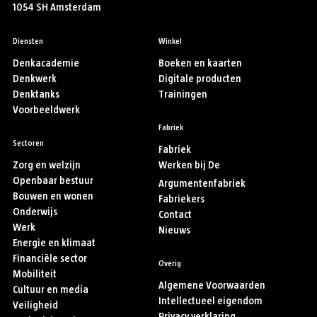
1054 SH Amsterdam
Diensten
Winkel
Denkacademie
Boeken en kaarten
Denkwerk
Digitale producten
Denktanks
Trainingen
Voorbeeldwerk
Fabriek
Sectoren
Fabriek
Zorg en welzijn
Werken bij De
Openbaar bestuur
Argumentenfabriek
Bouwen en wonen
Fabriekers
Onderwijs
Contact
Werk
Nieuws
Energie en klimaat
Financiële sector
Overig
Mobiliteit
Algemene Voorwaarden
Cultuur en media
Intellectueel eigendom
Veiligheid
Privacy verklaring