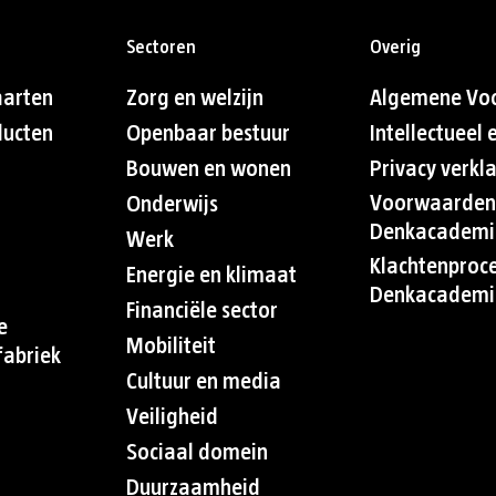
Sectoren
Overig
aarten
Zorg en welzijn
Algemene Vo
ducten
Openbaar bestuur
Intellectueel
Bouwen en wonen
Privacy verkl
Voorwaarden
Onderwijs
Denkacademi
Werk
Klachtenproc
Energie en klimaat
Denkacademi
Financiële sector
e
Mobiliteit
abriek
Cultuur en media
Veiligheid
Sociaal domein
Duurzaamheid