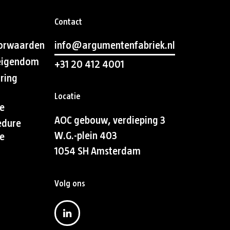
Contact
orwaarden
info@argumentenfabriek.nl
 eigendom
+31 20 412 4001
aring
Locatie
e
AOC gebouw, verdieping 3
edure
W.G.-plein 403
e
1054 SH Amsterdam
Volg ons