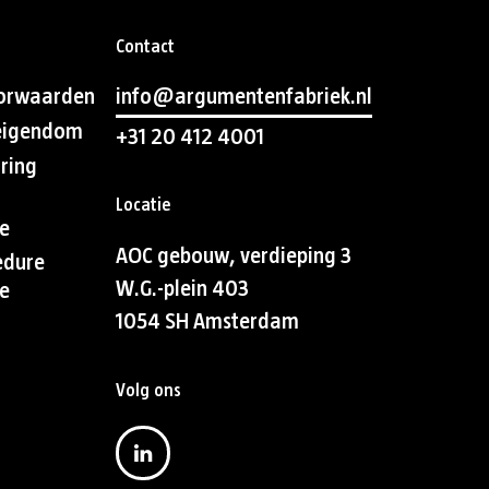
Contact
orwaarden
info@argumentenfabriek.nl
 eigendom
+31 20 412 4001
aring
Locatie
e
AOC gebouw, verdieping 3
edure
W.G.-plein 403
e
1054 SH Amsterdam
Volg ons