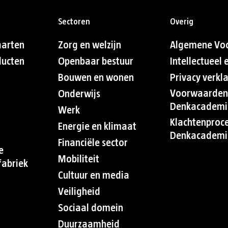
Sectoren
Overig
aarten
Zorg en welzijn
Algemene Vo
ducten
Openbaar bestuur
Intellectueel
Bouwen en wonen
Privacy verkl
Voorwaarden
Onderwijs
Denkacademi
Werk
Klachtenproc
Energie en klimaat
Denkacademi
Financiële sector
e
Mobiliteit
abriek
Cultuur en media
Veiligheid
Sociaal domein
Duurzaamheid