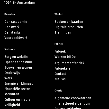
1054 SH Amsterdam
Diensten
Winkel
Denkacademie
Boeken en kaarten
Denkwerk
Digitale producten
Denktanks
Trainingen
Voorbeeldwerk
Fabriek
Sectoren
Fabriek
Zorg en welzijn
Werken bij De
Openbaar bestuur
Argumentenfabriek
Bouwen en wonen
Fabriekers
Onderwijs
Contact
Werk
Nieuws
Energie en klimaat
Financiële sector
Overig
Mobiliteit
Algemene Voorwaarden
Cultuur en media
Intellectueel eigendom
Veiligheid
Privacy verklaring