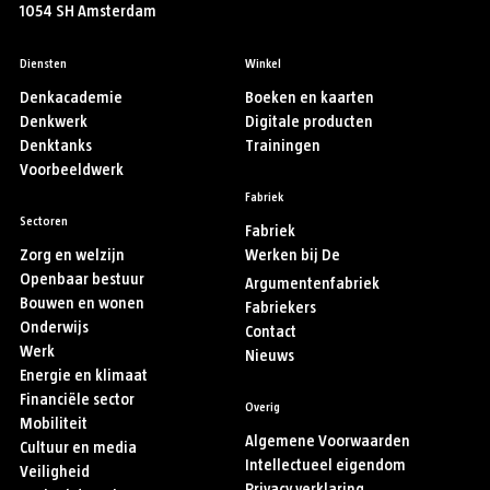
1054 SH Amsterdam
Diensten
Winkel
Denkacademie
Boeken en kaarten
Denkwerk
Digitale producten
Denktanks
Trainingen
Voorbeeldwerk
Fabriek
Sectoren
Fabriek
Zorg en welzijn
Werken bij De
Openbaar bestuur
Argumentenfabriek
Bouwen en wonen
Fabriekers
Onderwijs
Contact
Werk
Nieuws
Energie en klimaat
Financiële sector
Overig
Mobiliteit
Algemene Voorwaarden
Cultuur en media
Intellectueel eigendom
Veiligheid
Privacy verklaring