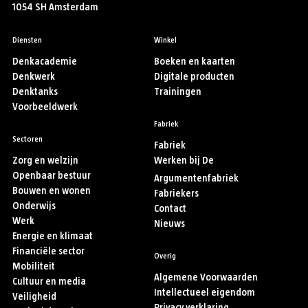
1054 SH Amsterdam
Diensten
Winkel
Denkacademie
Boeken en kaarten
Denkwerk
Digitale producten
Denktanks
Trainingen
Voorbeeldwerk
Fabriek
Sectoren
Fabriek
Zorg en welzijn
Werken bij De
Openbaar bestuur
Argumentenfabriek
Bouwen en wonen
Fabriekers
Onderwijs
Contact
Werk
Nieuws
Energie en klimaat
Financiële sector
Overig
Mobiliteit
Algemene Voorwaarden
Cultuur en media
Intellectueel eigendom
Veiligheid
Privacy verklaring