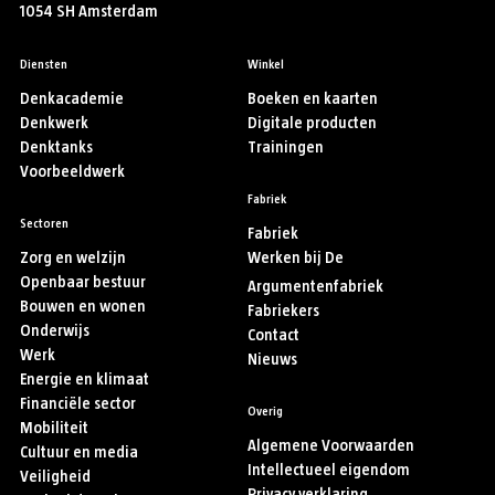
1054 SH Amsterdam
Diensten
Winkel
Denkacademie
Boeken en kaarten
Denkwerk
Digitale producten
Denktanks
Trainingen
Voorbeeldwerk
Fabriek
Sectoren
Fabriek
Zorg en welzijn
Werken bij De
Openbaar bestuur
Argumentenfabriek
Bouwen en wonen
Fabriekers
Onderwijs
Contact
Werk
Nieuws
Energie en klimaat
Financiële sector
Overig
Mobiliteit
Algemene Voorwaarden
Cultuur en media
Intellectueel eigendom
Veiligheid
Privacy verklaring