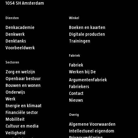
1054 SH Amsterdam
Diensten
Winkel
Denkacademie
Boeken en kaarten
Denkwerk
Digitale producten
Denktanks
Trainingen
Voorbeeldwerk
Fabriek
Sectoren
Fabriek
Zorg en welzijn
Werken bij De
Openbaar bestuur
Argumentenfabriek
Bouwen en wonen
Fabriekers
Onderwijs
Contact
Werk
Nieuws
Energie en klimaat
Financiële sector
Overig
Mobiliteit
Algemene Voorwaarden
Cultuur en media
Intellectueel eigendom
Veiligheid
Privacy verklaring