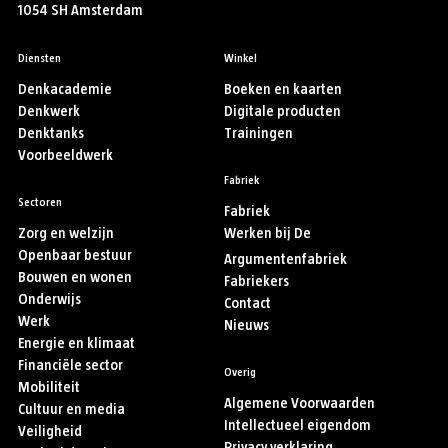
1054 SH Amsterdam
Diensten
Winkel
Denkacademie
Boeken en kaarten
Denkwerk
Digitale producten
Denktanks
Trainingen
Voorbeeldwerk
Fabriek
Sectoren
Fabriek
Zorg en welzijn
Werken bij De
Openbaar bestuur
Argumentenfabriek
Bouwen en wonen
Fabriekers
Onderwijs
Contact
Werk
Nieuws
Energie en klimaat
Financiële sector
Overig
Mobiliteit
Algemene Voorwaarden
Cultuur en media
Intellectueel eigendom
Veiligheid
Privacy verklaring