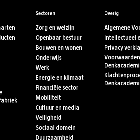
Sectoren
Overig
aarten
Zorg en welzijn
Algemene Vo
ducten
Openbaar bestuur
Intellectueel
Bouwen en wonen
Privacy verkl
Voorwaarden
Onderwijs
Denkacademi
Werk
Klachtenproc
Energie en klimaat
Denkacademi
Financiële sector
e
Mobiliteit
abriek
Cultuur en media
Veiligheid
Sociaal domein
Duurzaamheid