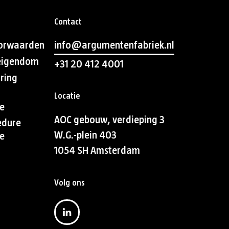
Contact
orwaarden
info@argumentenfabriek.nl
 eigendom
+31 20 412 4001
aring
Locatie
e
AOC gebouw, verdieping 3
edure
W.G.-plein 403
e
1054 SH Amsterdam
Volg ons