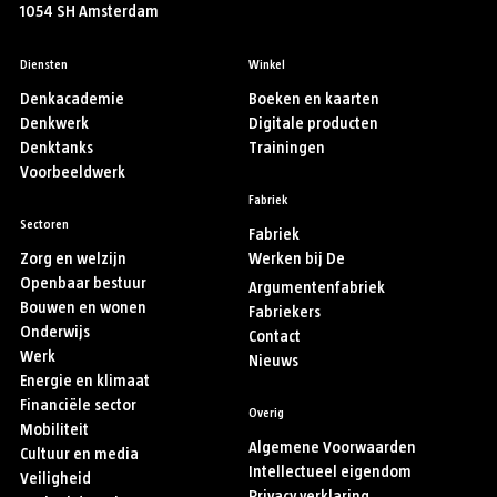
1054 SH Amsterdam
Diensten
Winkel
Denkacademie
Boeken en kaarten
Denkwerk
Digitale producten
Denktanks
Trainingen
Voorbeeldwerk
Fabriek
Sectoren
Fabriek
Zorg en welzijn
Werken bij De
Openbaar bestuur
Argumentenfabriek
Bouwen en wonen
Fabriekers
Onderwijs
Contact
Werk
Nieuws
Energie en klimaat
Financiële sector
Overig
Mobiliteit
Algemene Voorwaarden
Cultuur en media
Intellectueel eigendom
Veiligheid
Privacy verklaring