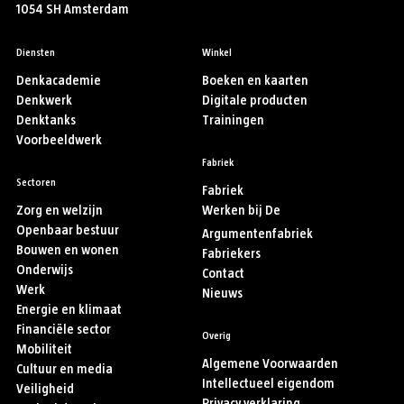
1054 SH Amsterdam
Diensten
Winkel
Denkacademie
Boeken en kaarten
Denkwerk
Digitale producten
Denktanks
Trainingen
Voorbeeldwerk
Fabriek
Sectoren
Fabriek
Zorg en welzijn
Werken bij De
Openbaar bestuur
Argumentenfabriek
Bouwen en wonen
Fabriekers
Onderwijs
Contact
Werk
Nieuws
Energie en klimaat
Financiële sector
Overig
Mobiliteit
Algemene Voorwaarden
Cultuur en media
Intellectueel eigendom
Veiligheid
Privacy verklaring