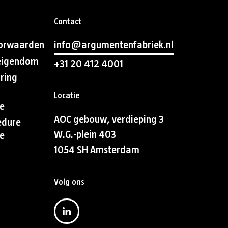
Contact
orwaarden
info@argumentenfabriek.nl
 eigendom
+31 20 412 4001
aring
Locatie
e
AOC gebouw, verdieping 3
edure
W.G.-plein 403
e
1054 SH Amsterdam
Volg ons