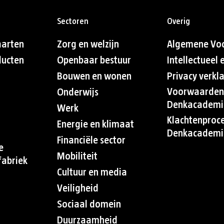
Sectoren
Overig
aarten
Zorg en welzijn
Algemene Vo
ducten
Openbaar bestuur
Intellectueel
Bouwen en wonen
Privacy verkl
Voorwaarden
Onderwijs
Denkacademi
Werk
Klachtenproc
Energie en klimaat
Denkacademi
Financiële sector
e
Mobiliteit
abriek
Cultuur en media
Veiligheid
Sociaal domein
Duurzaamheid