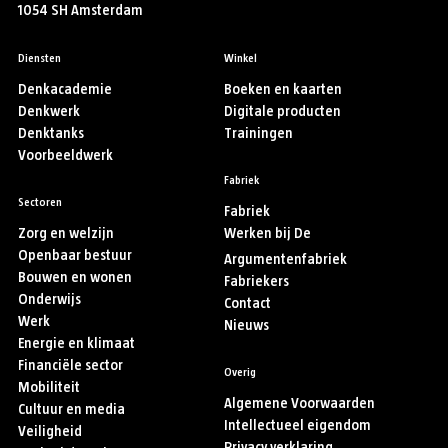
1054 SH Amsterdam
Diensten
Winkel
Denkacademie
Boeken en kaarten
Denkwerk
Digitale producten
Denktanks
Trainingen
Voorbeeldwerk
Fabriek
Sectoren
Fabriek
Zorg en welzijn
Werken bij De
Openbaar bestuur
Argumentenfabriek
Bouwen en wonen
Fabriekers
Onderwijs
Contact
Werk
Nieuws
Energie en klimaat
Financiële sector
Overig
Mobiliteit
Algemene Voorwaarden
Cultuur en media
Intellectueel eigendom
Veiligheid
Privacy verklaring