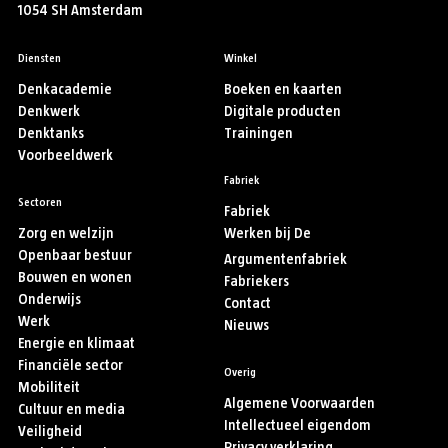
1054 SH Amsterdam
Diensten
Winkel
Denkacademie
Boeken en kaarten
Denkwerk
Digitale producten
Denktanks
Trainingen
Voorbeeldwerk
Fabriek
Sectoren
Fabriek
Zorg en welzijn
Werken bij De
Openbaar bestuur
Argumentenfabriek
Bouwen en wonen
Fabriekers
Onderwijs
Contact
Werk
Nieuws
Energie en klimaat
Financiële sector
Overig
Mobiliteit
Algemene Voorwaarden
Cultuur en media
Intellectueel eigendom
Veiligheid
Privacy verklaring