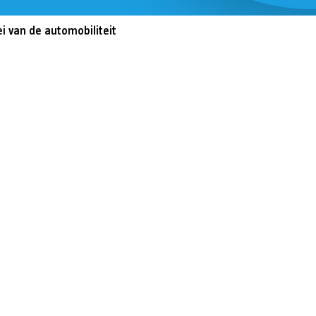
Training en ontwikk
Mobiliteit
i van de automobiliteit
Bouwen en
wonen
Financiële sector