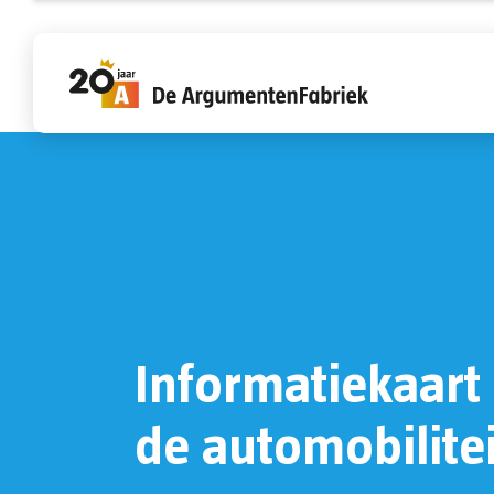
Diensten
Sectoren
Fabriek
Winkel
We maken complexe onderwerpen
Bij de fabriek werken specialisten die v
Maak hier kennis met de mensen die de
Hier vind je onze boeken, kaarten en
overzichtelijk en zorgen voor draagvlak
ervaring hebben met vraagstukken uit
fabriek maken: de fabriekers. De
trainingen.
met tastbaar resultaat.
specifieke sectoren.
Argumentenfabriek is een dynamische 
informele organisatie waar goed
Voorbeeldwerk
Overzicht
opgeleide, creatieve mensen zich thuis
Informatiekaart
voelen.
de automobilitei
Overzicht