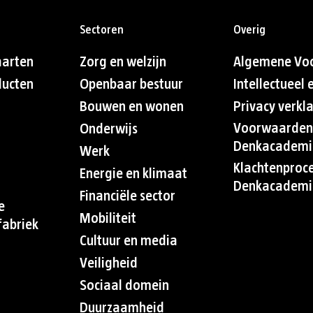
Sectoren
Overig
aarten
Zorg en welzijn
Algemene Vo
ducten
Openbaar bestuur
Intellectueel
Bouwen en wonen
Privacy verkl
Voorwaarden
Onderwijs
Denkacademi
Werk
Klachtenproc
Energie en klimaat
Denkacademi
Financiële sector
e
Mobiliteit
abriek
Cultuur en media
Veiligheid
Sociaal domein
Duurzaamheid