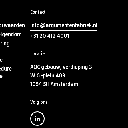
Contact
orwaarden
info@argumentenfabriek.nl
 eigendom
+31 20 412 4001
aring
Locatie
e
AOC gebouw, verdieping 3
edure
W.G.-plein 403
e
1054 SH Amsterdam
Volg ons