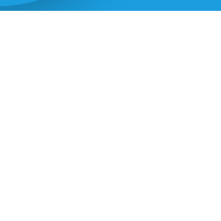
eling
Asiel en migratie
Digitaal
Sport