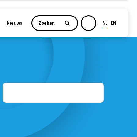
NL
EN
Nieuws
Zoeken
ngen
Sociaal domein
bepalen
Werk
en
Zorg en welzijn
eren
Energie en
klimaat
n
Duurzaamheid