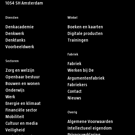
1054 SH Amsterdam
Diensten
Winkel
Denkacademie
Boeken en kaarten
Denkwerk
Digitale producten
Denktanks
Trainingen
Voorbeeldwerk
Fabriek
Sectoren
Fabriek
Zorg en welzijn
Werken bij De
Openbaar bestuur
Argumentenfabriek
Bouwen en wonen
Fabriekers
Onderwijs
Contact
Werk
Nieuws
Energie en klimaat
Financiële sector
Overig
Mobiliteit
Algemene Voorwaarden
Cultuur en media
Intellectueel eigendom
Veiligheid
Privacy verklaring