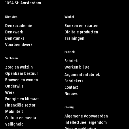
1054 SH Amsterdam
Diensten
Winkel
Denkacademie
Boeken en kaarten
Denkwerk
Digitale producten
Denktanks
Trainingen
Voorbeeldwerk
Fabriek
Sectoren
Fabriek
Zorg en welzijn
Werken bij De
Openbaar bestuur
Argumentenfabriek
Bouwen en wonen
Fabriekers
Onderwijs
Contact
Werk
Nieuws
Energie en klimaat
Financiële sector
Overig
Mobiliteit
Algemene Voorwaarden
Cultuur en media
Intellectueel eigendom
Veiligheid
Privacy verklaring