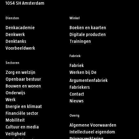
1054 SH Amsterdam
Diensten
Winkel
Denkacademie
Boeken en kaarten
Denkwerk
Digitale producten
Denktanks
Trainingen
Voorbeeldwerk
Fabriek
Sectoren
Fabriek
Zorg en welzijn
Werken bij De
Openbaar bestuur
Argumentenfabriek
Bouwen en wonen
Fabriekers
Onderwijs
Contact
Werk
Nieuws
Energie en klimaat
Financiële sector
Overig
Mobiliteit
Algemene Voorwaarden
Cultuur en media
Intellectueel eigendom
Veiligheid
Privacy verklaring