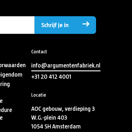
Schrijf je in
Contact
orwaarden
info@argumentenfabriek.nl
 eigendom
+31 20 412 4001
aring
Locatie
e
AOC gebouw, verdieping 3
edure
e
W.G.-plein 403
1054 SH Amsterdam