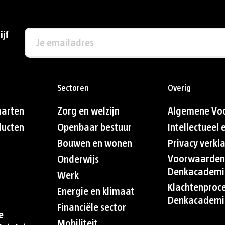
ijf
Sectoren
Overig
aarten
Zorg en welzijn
Algemene Vo
ducten
Openbaar bestuur
Intellectueel
Bouwen en wonen
Privacy verkl
Voorwaarden
Onderwijs
Denkacademi
Werk
Klachtenproc
Energie en klimaat
Denkacademi
Financiële sector
e
Mobiliteit