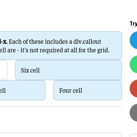
Training en ontwikk
Mobiliteit
Bouwen en
Tr
wonen
d-x.
Each of these includes a div.callout
Financiële sector
 are - it's not required at all for the grid.
Six cell
ell
Four cell