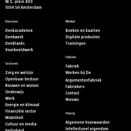
W.G.-plein 403
1054 SH Amsterdam
Diensten
Winkel
Denkacademie
Boeken en kaarten
Denkwerk
Digitale producten
Denktanks
Trainingen
Voorbeeldwerk
Fabriek
Sectoren
Fabriek
Zorg en welzijn
Werken bij De
Openbaar bestuur
Argumentenfabriek
Bouwen en wonen
Fabriekers
Onderwijs
Contact
Werk
Nieuws
Energie en klimaat
Financiële sector
Overig
Mobiliteit
Algemene Voorwaarden
Cultuur en media
Intellectueel eigendom
Veiligheid