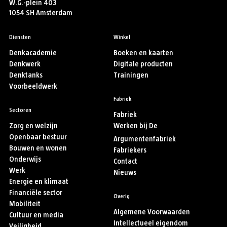
W.G.-plein 403
1054 SH Amsterdam
Diensten
Winkel
Denkacademie
Boeken en kaarten
Denkwerk
Digitale producten
Denktanks
Trainingen
Voorbeeldwerk
Fabriek
Sectoren
Fabriek
Zorg en welzijn
Werken bij De
Openbaar bestuur
Argumentenfabriek
Bouwen en wonen
Fabriekers
Onderwijs
Contact
Werk
Nieuws
Energie en klimaat
Financiële sector
Overig
Mobiliteit
Algemene Voorwaarden
Cultuur en media
Intellectueel eigendom
Veiligheid