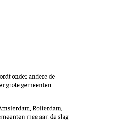
eling
Asiel en migratie
Digitaal
Sport
wordt onder andere de
ier grote gemeenten
 (Amsterdam, Rotterdam,
gemeenten mee aan de slag