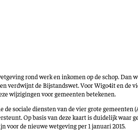
Training en ontwikk
Mobiliteit
Bouwen en
wonen
Financiële sector
 wetgeving rond werk en inkomen op de schop. Dan 
 en verdwijnt de Bijstandswet. Voor Wigo4it en de v
 deze wijzigingen voor gemeenten betekenen.
die de sociale diensten van de vier grote gemeenten
steunt. Op basis van deze kaart is duidelijk waar 
ijn voor de nieuwe wetgeving per 1 januari 2015.