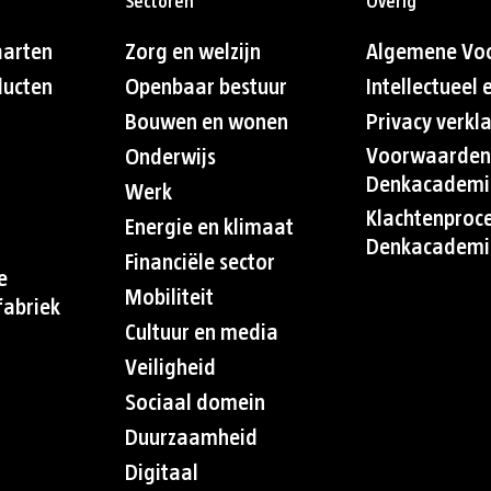
Sectoren
Overig
aarten
Zorg en welzijn
Algemene Vo
ducten
Openbaar bestuur
Intellectueel
Bouwen en wonen
Privacy verkl
Voorwaarden
Onderwijs
Denkacademi
Werk
Klachtenproc
Energie en klimaat
Denkacademi
Financiële sector
e
Mobiliteit
abriek
Cultuur en media
Veiligheid
Sociaal domein
Duurzaamheid
Digitaal