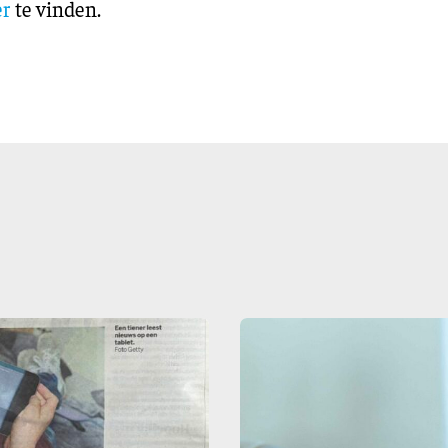
er
te vinden.