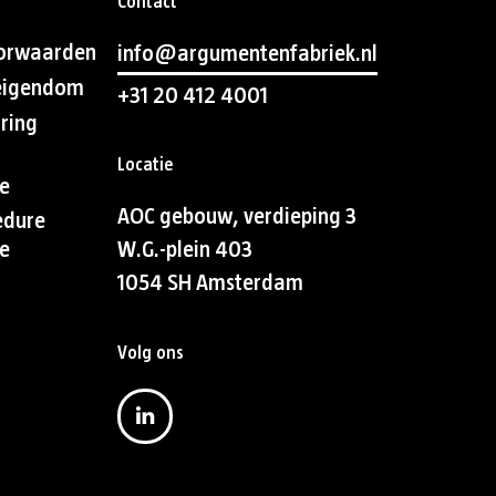
Contact
orwaarden
info@argumentenfabriek.nl
 eigendom
+31 20 412 4001
aring
Locatie
e
AOC gebouw, verdieping 3
edure
e
W.G.-plein 403
1054 SH Amsterdam
Volg ons