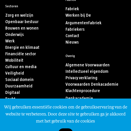
Sectoren
Fabriek
Zorg en welzijn
Werken bij De
Openbaar bestuur
Argumentenfabriek
Bouwen en wonen
Fabriekers
Onderwijs
Contact
Werk
Nieuws
Energie en klimaat
Financiële sector
Overig
Mobiliteit
Algemene Voorwaarden
Cultuur en media
Intellectueel eigendom
Veiligheid
Privacy verklaring
Sociaal domein
Voorwaarden Denkacademie
Duurzaamheid
Klachtenprocedure
Digitaal
Denkacademie
Recht
Sport
Wij gebruiken essentiële cookies om de gebruikservaring van de
Asiel en migratie
Volg ons
website te verbeteren. Door deze site te gebruiken ga je akkoord
met het gebruik van de cookies