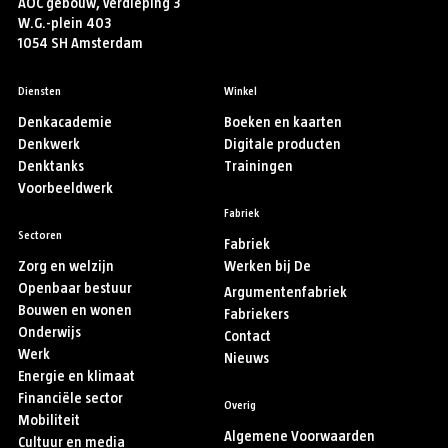
AOC gebouw, verdieping 3
W.G.-plein 403
1054 SH Amsterdam
Diensten
Winkel
Denkacademie
Boeken en kaarten
Denkwerk
Digitale producten
Denktanks
Trainingen
Voorbeeldwerk
Fabriek
Sectoren
Fabriek
Zorg en welzijn
Werken bij De
Openbaar bestuur
Argumentenfabriek
Bouwen en wonen
Fabriekers
Onderwijs
Contact
Werk
Nieuws
Energie en klimaat
Financiële sector
Overig
Mobiliteit
Algemene Voorwaarden
Cultuur en media