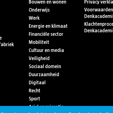
Bouwen en wonen
Privacy verkl
Voorwaarden
Onderwijs
Denkacademi
Werk
Klachtenproc
Energie en klimaat
Denkacademi
Financiële sector
e
Mobiliteit
abriek
Cultuur en media
Veiligheid
Sociaal domein
Duurzaamheid
Digitaal
Recht
Sport
Asiel en migratie