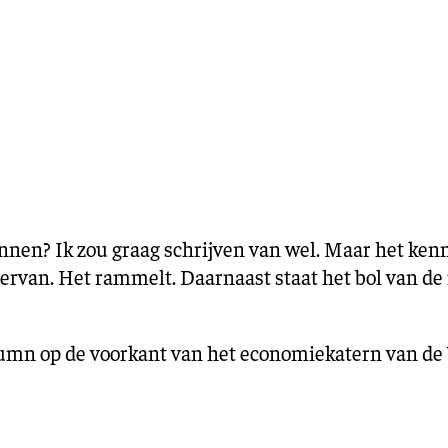
Training en ontwikk
Mobiliteit
Bouwen en
wonen
Financiële sector
annen? Ik zou graag schrijven van wel. Maar het ke
e ervan. Het rammelt. Daarnaast staat het bol van d
umn op de voorkant van het economiekatern van de 