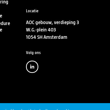
aring
Locatie
e
AOC gebouw, verdieping 3
edure
e
W.G.-plein 403
1054 SH Amsterdam
Volg ons