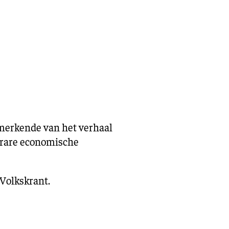
eling
Asiel en migratie
Digitaal
Sport
nmerkende van het verhaal
e rare economische
Volkskrant.