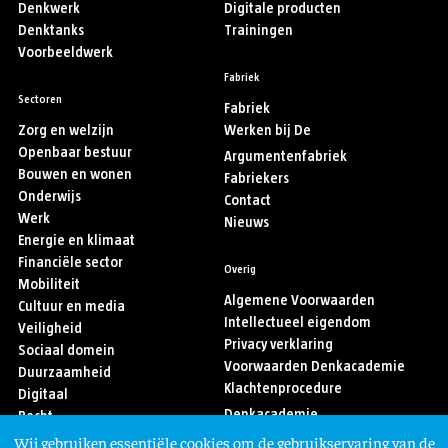
Denkwerk
Digitale producten
Denktanks
Trainingen
Voorbeeldwerk
Fabriek
Sectoren
Fabriek
Zorg en welzijn
Werken bij De
Openbaar bestuur
Argumentenfabriek
Bouwen en wonen
Fabriekers
Onderwijs
Contact
Werk
Nieuws
Energie en klimaat
Financiële sector
Overig
Mobiliteit
Algemene Voorwaarden
Cultuur en media
Intellectueel eigendom
Veiligheid
Privacy verklaring
Sociaal domein
Voorwaarden Denkacademie
Duurzaamheid
Klachtenprocedure
Digitaal
Denkacademie
Recht
Sport
Wij gebruiken essentiële cookies om de gebruikservaring van de