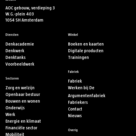
AOC gebouw, verdieping 3
W.G.-plein 403
1054 SH Amsterdam
Diensten
Winkel
Denkacademie
Boeken en kaarten
Denkwerk
Digitale producten
Denktanks
Trainingen
Voorbeeldwerk
Fabriek
Sectoren
Fabriek
Zorg en welzijn
Werken bij De
Openbaar bestuur
Argumentenfabriek
Bouwen en wonen
Fabriekers
Onderwijs
Contact
Werk
Nieuws
Energie en klimaat
Financiële sector
Overig
Mobiliteit