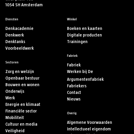
1054 SH Amsterdam
Diensten
Winkel
Denkacademie
Boeken en kaarten
Denkwerk
Digitale producten
Denktanks
Trainingen
Voorbeeldwerk
Fabriek
Sectoren
Fabriek
Zorg en welzijn
Werken bij De
Openbaar bestuur
Argumentenfabriek
Bouwen en wonen
Fabriekers
Onderwijs
Contact
Werk
Nieuws
Energie en klimaat
Financiële sector
Overig
Mobiliteit
Algemene Voorwaarden
Cultuur en media
Intellectueel eigendom
Veiligheid