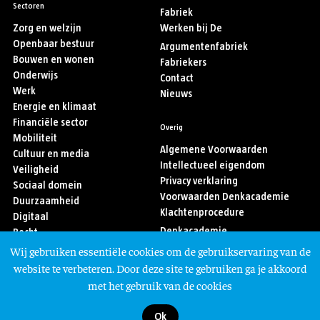
Sectoren
Fabriek
Zorg en welzijn
Werken bij De
Openbaar bestuur
Argumentenfabriek
Bouwen en wonen
Fabriekers
Onderwijs
Contact
Werk
Nieuws
Energie en klimaat
Financiële sector
Overig
Mobiliteit
Algemene Voorwaarden
Cultuur en media
Intellectueel eigendom
Veiligheid
Privacy verklaring
Sociaal domein
Voorwaarden Denkacademie
Duurzaamheid
Klachtenprocedure
Digitaal
Denkacademie
Recht
Sport
Wij gebruiken essentiële cookies om de gebruikservaring van de
Asiel en migratie
Volg ons
website te verbeteren. Door deze site te gebruiken ga je akkoord
met het gebruik van de cookies
Ok