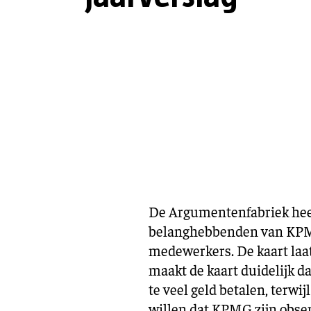
De Argumentenfabriek heef
belanghebbenden van KPMG.
medewerkers. De kaart laat
maakt de kaart duidelijk da
te veel geld betalen, terwi
willen dat KPMG zijn obser