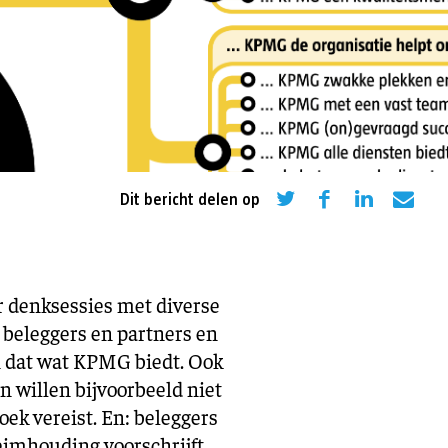
eling
Asiel en migratie
Digitaal
Sport
Dit bericht delen op
 denksessies met diverse
beleggers en partners en
en dat wat KPMG biedt. Ook
n willen bijvoorbeeld niet
oek vereist. En: beleggers
eimhouding voorschrijft.