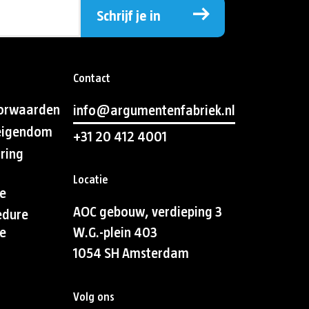
Schrijf je in
Contact
orwaarden
info@argumentenfabriek.nl
 eigendom
+31 20 412 4001
aring
Locatie
e
AOC gebouw, verdieping 3
edure
e
W.G.-plein 403
1054 SH Amsterdam
Volg ons