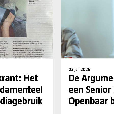
03 juli 2026
krant: Het
De Argumen
undamenteel
een Senior
diagebruik
Openbaar b