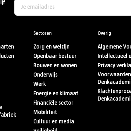
ijf
Sectoren
Overig
aarten
Zorg en welzijn
Algemene Vo
ducten
Openbaar bestuur
Intellectueel
Bouwen en wonen
Privacy verkl
Voorwaarden
Onderwijs
Denkacademi
Werk
Klachtenproc
Energie en klimaat
Denkacademi
Financiële sector
e
Mobiliteit
abriek
Cultuur en media
Veiligheid