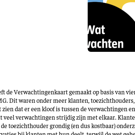
Training en ontwikk
Mobiliteit
Bouwen en
wonen
Financiële sector
t de Verwachtingenkaart gemaakt op basis van vier
 Dit waren onder meer klanten, toezichthouders, 
 zien dat er een kloof is tussen de verwachtingen 
t veel verwachtingen strijdig zijn met elkaar. Klante
jl de toezichthouder grondig (en dus kostbaar) onderz
vaties bij klanten met hun deelt, terwijl de wet geh