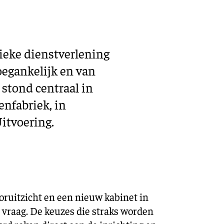
Training en ontwikk
Mobiliteit
Bouwen en
wonen
ieke dienstverlening
toegankelijk en van
Financiële sector
g stond centraal in
nfabriek, in
itvoering.
oruitzicht en een nieuw kabinet in
e vraag. De keuzes die straks worden