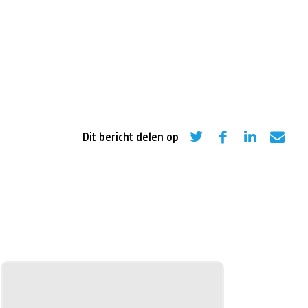
eling
Asiel en migratie
Digitaal
Sport
Dit bericht delen op