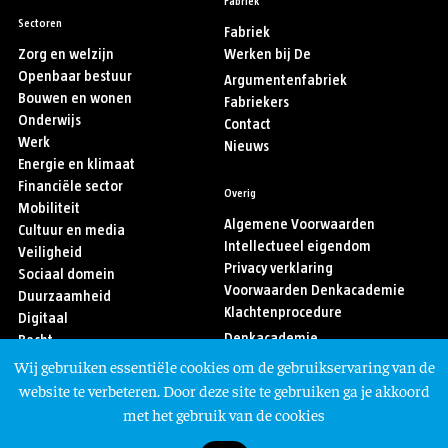
Fabriek
Sectoren
Fabriek
Zorg en welzijn
Werken bij De
Openbaar bestuur
Argumentenfabriek
Bouwen en wonen
Fabriekers
Onderwijs
Contact
Werk
Nieuws
Energie en klimaat
Financiële sector
Overig
Mobiliteit
Algemene Voorwaarden
Cultuur en media
Intellectueel eigendom
Veiligheid
Privacy verklaring
Sociaal domein
Voorwaarden Denkacademie
Duurzaamheid
Klachtenprocedure
Digitaal
Denkacademie
Recht
Sport
Wij gebruiken essentiële cookies om de gebruikservaring van de
Asiel en migratie
Volg ons
website te verbeteren. Door deze site te gebruiken ga je akkoord
met het gebruik van de cookies