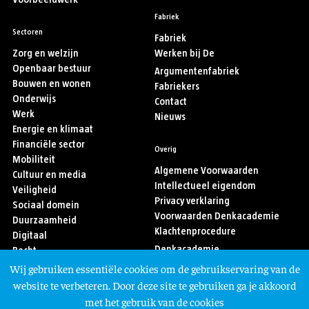
Fabriek
Sectoren
Fabriek
Zorg en welzijn
Werken bij De
Openbaar bestuur
Argumentenfabriek
Bouwen en wonen
Fabriekers
Onderwijs
Contact
Werk
Nieuws
Energie en klimaat
Financiële sector
Overig
Mobiliteit
Algemene Voorwaarden
Cultuur en media
Intellectueel eigendom
Veiligheid
Privacy verklaring
Sociaal domein
Voorwaarden Denkacademie
Duurzaamheid
Klachtenprocedure
Digitaal
Denkacademie
Recht
Sport
Wij gebruiken essentiële cookies om de gebruikservaring van de
Asiel en migratie
Volg ons
website te verbeteren. Door deze site te gebruiken ga je akkoord
met het gebruik van de cookies