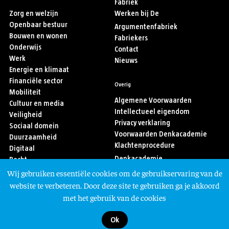
Fabriek
Zorg en welzijn
Werken bij De
Openbaar bestuur
Argumentenfabriek
Bouwen en wonen
Fabriekers
Onderwijs
Contact
Werk
Nieuws
Energie en klimaat
Financiële sector
Overig
Mobiliteit
Algemene Voorwaarden
Cultuur en media
Intellectueel eigendom
Veiligheid
Privacy verklaring
Sociaal domein
Voorwaarden Denkacademie
Duurzaamheid
Klachtenprocedure
Digitaal
Denkacademie
Recht
Sport
Wij gebruiken essentiële cookies om de gebruikservaring van de
Asiel en migratie
Volg ons
website te verbeteren. Door deze site te gebruiken ga je akkoord
met het gebruik van de cookies
Ok