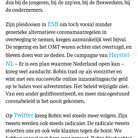
dus bij de jongeren, bij de zzp’ers, bij de flexwerkers, bij
de ondernemers.
ESB
Zijn pleidooien in
om toch vooral minder
generieke alternatieve coronamaatregelen in
overweging te nemen, kregen aanvankelijk veel bijval.
De regering en het OMT waren echter niet overtuigd, en
Herstel-
bleven doen wat ze deden. De campagne van
NL
– Er is een plan waarmee Nederland open kan –
kreeg veel aandacht. Robin trad op als voorzitter en
wist met een succesvolle online inzamelingsactie geld
op te halen voor advertenties. Het beleid wijzigde niet.
Van een ander gedifferentieerd, en meer risicogestuurd
coronabeleid is het nooit gekomen.
Twitter
Op
kreeg Robin wel steeds meer volgers. Zijn
tweets werden ook steeds radicaler. De radicale tweets
stootten ons en ook vele klanten tegen de borst. We
hebben er veel met hem over gepraat. Robin bleef echter