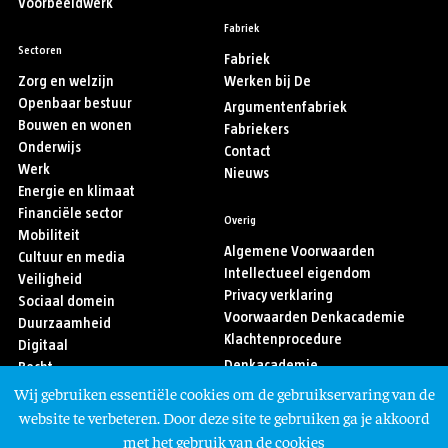
Voorbeeldwerk
Fabriek
Sectoren
Fabriek
Zorg en welzijn
Werken bij De
Openbaar bestuur
Argumentenfabriek
Bouwen en wonen
Fabriekers
Onderwijs
Contact
Werk
Nieuws
Energie en klimaat
Financiële sector
Overig
Mobiliteit
Algemene Voorwaarden
Cultuur en media
Intellectueel eigendom
Veiligheid
Privacy verklaring
Sociaal domein
Voorwaarden Denkacademie
Duurzaamheid
Klachtenprocedure
Digitaal
Denkacademie
Recht
Sport
Wij gebruiken essentiële cookies om de gebruikservaring van de
Asiel en migratie
Volg ons
website te verbeteren. Door deze site te gebruiken ga je akkoord
met het gebruik van de cookies