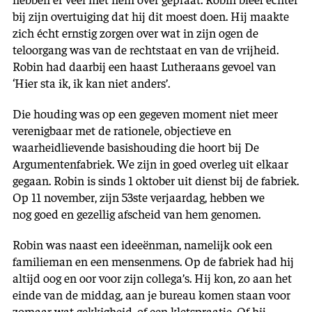
bij zijn overtuiging dat hij dit moest doen. Hij maakte
zich écht ernstig zorgen over wat in zijn ogen de
teloorgang was van de rechtstaat en van de vrijheid.
Robin had daarbij een haast Lutheraans gevoel van
‘Hier sta ik, ik kan niet anders’.
Die houding was op een gegeven moment niet meer
verenigbaar met de rationele, objectieve en
waarheidlievende basishouding die hoort bij De
Argumentenfabriek. We zijn in goed overleg uit elkaar
gegaan. Robin is sinds 1 oktober uit dienst bij de fabriek.
Op 11 november, zijn 53
ste
verjaardag, hebben we
nog goed en gezellig afscheid van hem genomen.
Robin was naast een ideeënman, namelijk ook een
familieman en een mensenmens. Op de fabriek had hij
altijd oog en oor voor zijn collega’s. Hij kon, zo aan het
einde van de middag, aan je bureau komen staan voor
zomaar wat gekkigheid, of een kletspraatje. Of hij