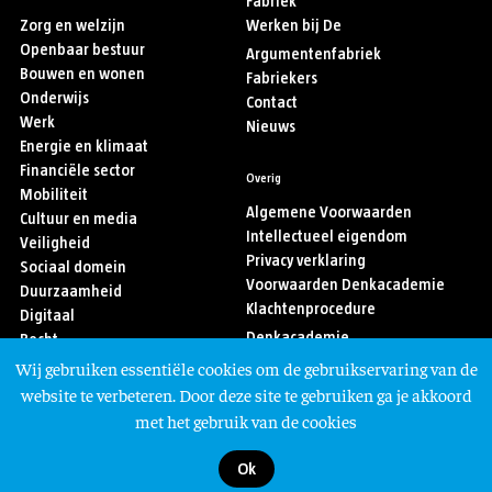
Fabriek
Zorg en welzijn
Werken bij De
Openbaar bestuur
Argumentenfabriek
Bouwen en wonen
Fabriekers
Onderwijs
Contact
Werk
Nieuws
Energie en klimaat
Financiële sector
Overig
Mobiliteit
Algemene Voorwaarden
Cultuur en media
Intellectueel eigendom
Veiligheid
Privacy verklaring
Sociaal domein
Voorwaarden Denkacademie
Duurzaamheid
Klachtenprocedure
Digitaal
Denkacademie
Recht
Sport
Wij gebruiken essentiële cookies om de gebruikservaring van de
Asiel en migratie
Volg ons
website te verbeteren. Door deze site te gebruiken ga je akkoord
met het gebruik van de cookies
Ok