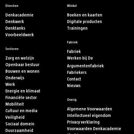
Diensten
Winkel
Denkacademie
Boeken en kaarten
Denkwerk
Digitale producten
Denktanks
Trainingen
Voorbeeldwerk
Fabriek
Sectoren
Fabriek
Zorg en welzijn
Werken bij De
Openbaar bestuur
Argumentenfabriek
Bouwen en wonen
Fabriekers
Onderwijs
Contact
Werk
Nieuws
Energie en klimaat
Financiële sector
Overig
Mobiliteit
Algemene Voorwaarden
Cultuur en media
Intellectueel eigendom
Veiligheid
Privacy verklaring
Sociaal domein
Voorwaarden Denkacademie
Duurzaamheid