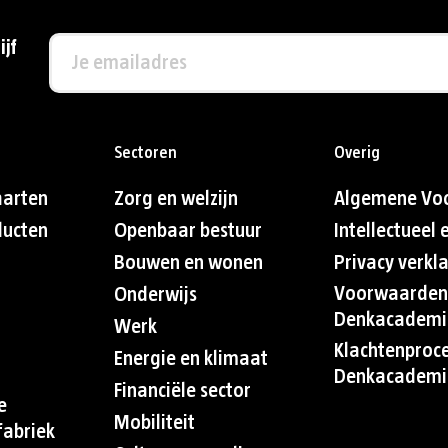
ijf
Sectoren
Overig
aarten
Zorg en welzijn
Algemene Vo
ducten
Openbaar bestuur
Intellectueel
Bouwen en wonen
Privacy verkl
Voorwaarden
Onderwijs
Denkacademi
Werk
Klachtenproc
Energie en klimaat
Denkacademi
Financiële sector
e
Mobiliteit
abriek