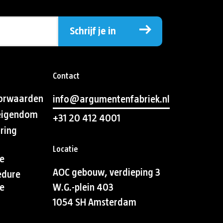
Schrijf je in
Contact
orwaarden
info@argumentenfabriek.nl
 eigendom
+31 20 412 4001
aring
Locatie
e
AOC gebouw, verdieping 3
edure
e
W.G.-plein 403
1054 SH Amsterdam