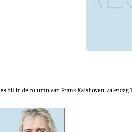
Training en ontwikk
Mobiliteit
Bouwen en
wonen
Financiële sector
s dit in de column van Frank Kalshoven, zaterdag 1