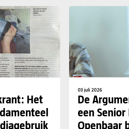
03 juli 2026
krant: Het
De Argumen
undamenteel
een Senior
diagebruik
Openbaar b