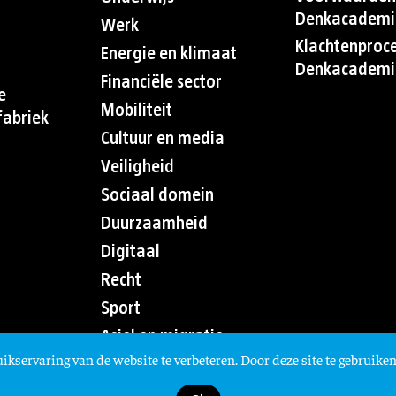
Denkacademi
Werk
Klachtenproc
Energie en klimaat
Denkacademi
Financiële sector
e
Mobiliteit
abriek
Cultuur en media
Veiligheid
Sociaal domein
Duurzaamheid
Digitaal
Recht
Sport
Asiel en migratie
ikservaring van de website te verbeteren. Door deze site te gebruiken