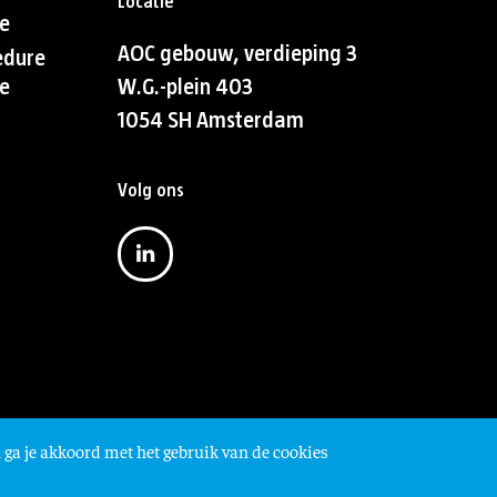
Locatie
e
AOC gebouw, verdieping 3
edure
e
W.G.-plein 403
1054 SH Amsterdam
Volg ons
 ga je akkoord met het gebruik van de cookies