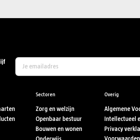
ijf
Sectoren
Overig
aarten
Zorg en welzijn
Algemene Vo
ducten
Openbaar bestuur
Intellectueel
Bouwen en wonen
Privacy verkl
Voorwaarden
Onderwijs