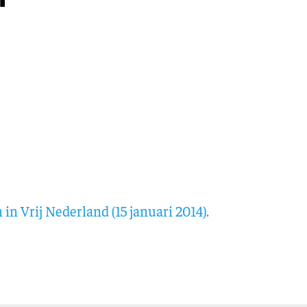
Training en ontwikk
Mobiliteit
Bouwen en
wonen
Financiële sector
in Vrij Nederland (15 januari 2014).