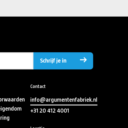
Schrijf je in
Contact
orwaarden
info@argumentenfabriek.nl
 eigendom
+31 20 412 4001
aring