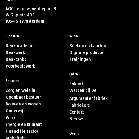
AOC gebouw, verdieping 3
W.G.-plein 403
1054 SH Amsterdam
Diensten
Winkel
Denkacademie
Boeken en kaarten
Denkwerk
Digitale producten
Denktanks
Trainingen
Voorbeeldwerk
Fabriek
Sectoren
Fabriek
Zorg en welzijn
Werken bij De
Openbaar bestuur
Argumentenfabriek
Bouwen en wonen
Fabriekers
Onderwijs
Contact
Werk
Nieuws
Energie en klimaat
Financiële sector
Overig
Mobiliteit